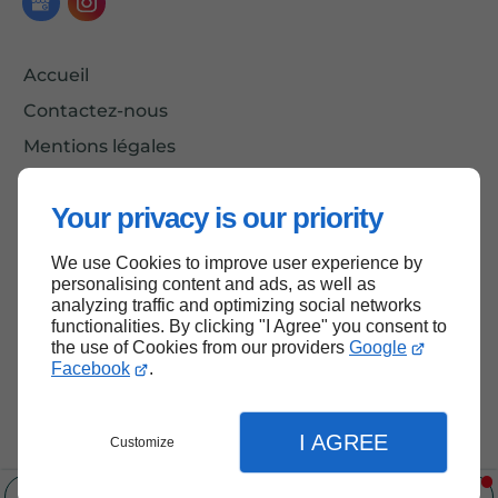
Accueil
Contactez-nous
Mentions légales
Plan du site
Your privacy is our priority
We use Cookies to improve user experience by
Haut de page
personalising content and ads, as well as
analyzing traffic and optimizing social networks
functionalities. By clicking "I Agree" you consent to
the use of Cookies from our providers
Google
Facebook
.
I AGREE
Customize