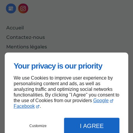
Accueil
Contactez-nous
Mentions légales
Plan du site
Your privacy is our priority
We use Cookies to improve user experience by
Haut de page
personalising content and ads, as well as
analyzing traffic and optimizing social networks
functionalities. By clicking "I Agree" you consent to
the use of Cookies from our providers
Google
Facebook
.
I AGREE
Customize