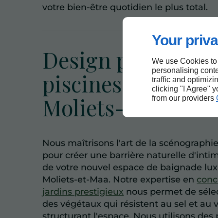
votre bien-être quotidien le plus total.
Your priva
Design paysager e
We use Cookies to
personalising conte
piscines naturelle
traffic and optimizi
clicking "I Agree" 
Moliets-et-Maa
from our providers
Nous maîtrisons l'art de la scénographi
pour créer une barrière naturelle d'inti
de votre nouvel espace de baignade lu
Moliets-et-Maa. Notre expertise en
conc
jardins prestigieux
nous permet de séle
des végétaux qui résistent au sel et au 
structurant l'espace. Nous utilisons des 