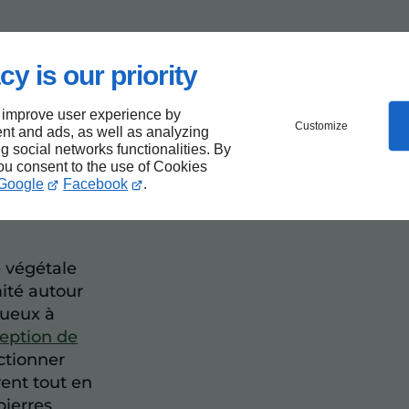
cy is our priority
t
 improve user experience by
Customize
nt and ads, as well as analyzing
s à
ng social networks functionalities. By
you consent to the use of Cookies
Google
Facebook
.
e végétale
mité autour
xueux à
eption de
ctionner
vent tout en
pierres