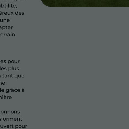
tilité,
néreux des
 une
dapter
errain
ues pour
des plus
n tant que
ne
le grâce à
nière
açonnons
sforment
ouvert pour