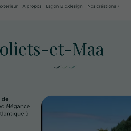
xtérieur
À propos
Lagon Bio.design
Nos créations
Moliets-et-Maa
s de
vec élégance
Atlantique à