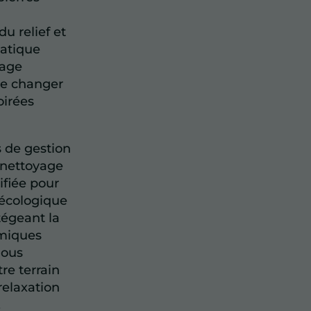
u relief et
atique
rage
e changer
oirées
 de gestion
e nettoyage
ifiée pour
n écologique
tégeant la
imiques
Nous
re terrain
 relaxation
.