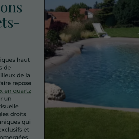
gons
ets-
iques haut
s de
illeux de la
faire repose
x en quartz
ur un
isuelle
es droits
ganiques qui
xclusifs et
 immergées