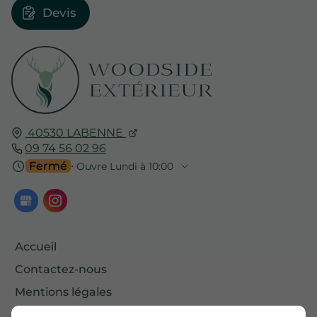
Devis
40530
LABENNE
09 74 56 02 96
Fermé
⋅ Ouvre Lundi à 10:00
Accueil
Contactez-nous
Mentions légales
Plan du site